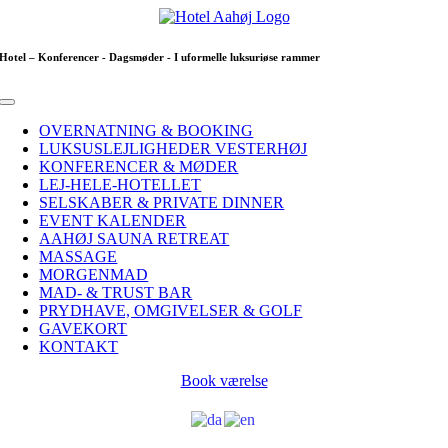
Skip
to
content
Hotel – Konferencer - Dagsmøder - I uformelle luksuriøse rammer
Toggle
Navigation
OVERNATNING & BOOKING
LUKSUSLEJLIGHEDER VESTERHØJ
KONFERENCER & MØDER
LEJ-HELE-HOTELLET
SELSKABER & PRIVATE DINNER
EVENT KALENDER
AAHØJ SAUNA RETREAT
MASSAGE
MORGENMAD
MAD- & TRUST BAR
PRYDHAVE, OMGIVELSER & GOLF
GAVEKORT
KONTAKT
Book værelse