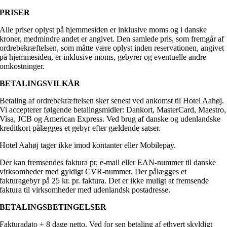
PRISER
Alle priser oplyst på hjemmesiden er inklusive moms og i danske
kroner, medmindre andet er angivet. Den samlede pris, som fremgår af
ordrebekræftelsen, som måtte være oplyst inden reservationen, angivet
på hjemmesiden, er inklusive moms, gebyrer og eventuelle andre
omkostninger.
BETALINGSVILKÅR
Betaling af ordrebekræftelsen sker senest ved ankomst til Hotel Aahøj.
Vi accepterer følgende betalingsmidler: Dankort, MasterCard, Maestro,
Visa, JCB og American Express. Ved brug af danske og udenlandske
kreditkort pålægges et gebyr efter gældende satser.
Hotel Aahøj tager ikke imod kontanter eller Mobilepay.
Der kan fremsendes faktura pr. e-mail eller EAN-nummer til danske
virksomheder med gyldigt CVR-nummer. Der pålægges et
fakturagebyr på 25 kr. pr. faktura. Det er ikke muligt at fremsende
faktura til virksomheder med udenlandsk postadresse.
BETALINGSBETINGELSER
Fakturadato + 8 dage netto. Ved for sen betaling af ethvert skyldigt