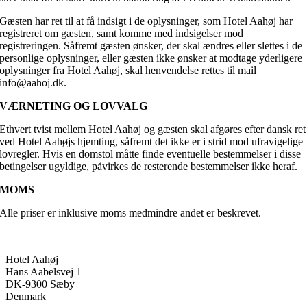
Gæsten har ret til at få indsigt i de oplysninger, som Hotel Aahøj har
registreret om gæsten, samt komme med indsigelser mod
registreringen. Såfremt gæsten ønsker, der skal ændres eller slettes i de
personlige oplysninger, eller gæsten ikke ønsker at modtage yderligere
oplysninger fra Hotel Aahøj, skal henvendelse rettes til mail
info@aahoj.dk.
VÆRNETING OG LOVVALG
Ethvert tvist mellem Hotel Aahøj og gæsten skal afgøres efter dansk ret
ved Hotel Aahøjs hjemting, såfremt det ikke er i strid mod ufravigelige
lovregler. Hvis en domstol måtte finde eventuelle bestemmelser i disse
betingelser ugyldige, påvirkes de resterende bestemmelser ikke heraf.
MOMS
Alle priser er inklusive moms medmindre andet er beskrevet.
Hotel Aahøj
Hans Aabelsvej 1
DK-9300 Sæby
Denmark