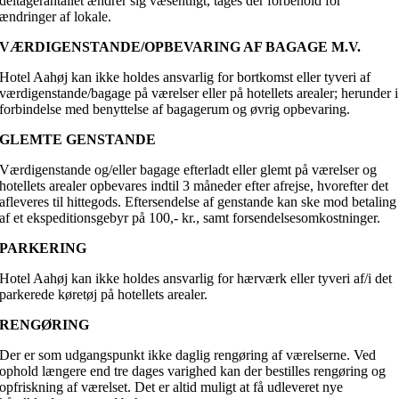
deltagerantallet ændrer sig væsentligt, tages der forbehold for
ændringer af lokale.
VÆRDIGENSTANDE/OPBEVARING AF BAGAGE M.V.
Hotel Aahøj kan ikke holdes ansvarlig for bortkomst eller tyveri af
værdigenstande/bagage på værelser eller på hotellets arealer; herunder i
forbindelse med benyttelse af bagagerum og øvrig opbevaring.
GLEMTE GENSTANDE
Værdigenstande og/eller bagage efterladt eller glemt på værelser og
hotellets arealer opbevares indtil 3 måneder efter afrejse, hvorefter det
afleveres til hittegods. Eftersendelse af genstande kan ske mod betaling
af et ekspeditionsgebyr på 100,- kr., samt forsendelsesomkostninger.
PARKERING
Hotel Aahøj kan ikke holdes ansvarlig for hærværk eller tyveri af/i det
parkerede køretøj på hotellets arealer.
RENGØRING
Der er som udgangspunkt ikke daglig rengøring af værelserne. Ved
ophold længere end tre dages varighed kan der bestilles rengøring og
opfriskning af værelset. Det er altid muligt at få udleveret nye