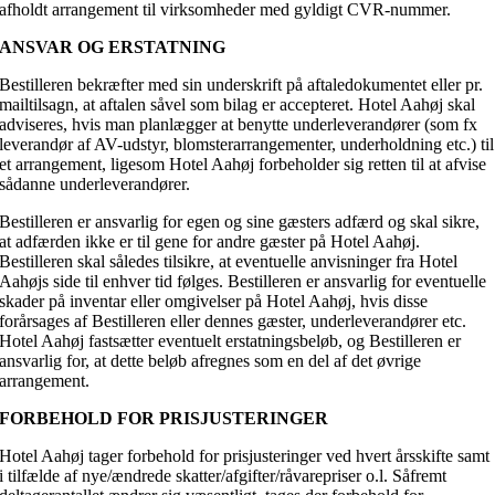
afholdt arrangement til virksomheder med gyldigt CVR-nummer.
ANSVAR OG ERSTATNING
Bestilleren bekræfter med sin underskrift på aftaledokumentet eller pr.
mailtilsagn, at aftalen såvel som bilag er accepteret. Hotel Aahøj skal
adviseres, hvis man planlægger at benytte underleverandører (som fx
leverandør af AV-udstyr, blomsterarrangementer, underholdning etc.) til
et arrangement, ligesom Hotel Aahøj forbeholder sig retten til at afvise
sådanne underleverandører.
Bestilleren er ansvarlig for egen og sine gæsters adfærd og skal sikre,
at adfærden ikke er til gene for andre gæster på Hotel Aahøj.
Bestilleren skal således tilsikre, at eventuelle anvisninger fra Hotel
Aahøjs side til enhver tid følges. Bestilleren er ansvarlig for eventuelle
skader på inventar eller omgivelser på Hotel Aahøj, hvis disse
forårsages af Bestilleren eller dennes gæster, underleverandører etc.
Hotel Aahøj fastsætter eventuelt erstatningsbeløb, og Bestilleren er
ansvarlig for, at dette beløb afregnes som en del af det øvrige
arrangement.
FORBEHOLD FOR PRISJUSTERINGER
Hotel Aahøj tager forbehold for prisjusteringer ved hvert årsskifte samt
i tilfælde af nye/ændrede skatter/afgifter/råvarepriser o.l. Såfremt