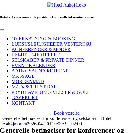
Skip
to
content
Hotel – Konferencer - Dagsmøder - I uformelle luksuriøse rammer
Toggle
Navigation
OVERNATNING & BOOKING
LUKSUSLEJLIGHEDER VESTERHØJ
KONFERENCER & MØDER
LEJ-HELE-HOTELLET
SELSKABER & PRIVATE DINNER
EVENT KALENDER
AAHØJ SAUNA RETREAT
MASSAGE
MORGENMAD
MAD- & TRUST BAR
PRYDHAVE, OMGIVELSER & GOLF
GAVEKORT
KONTAKT
Book værelse
Generelle betingelser for konferencer og selskaber – Hotel
Aahøj
morten
2026-04-20T10:00:32+02:00
Generelle betingelser for konferencer og