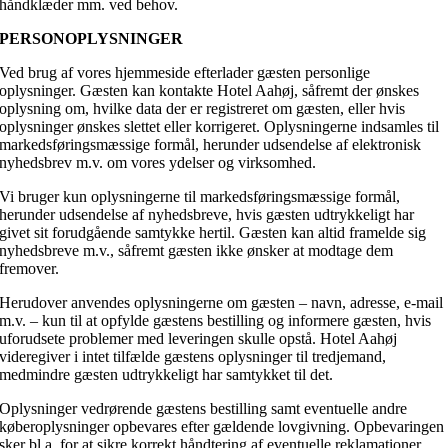
håndklæder mm. ved behov.
PERSONOPLYSNINGER
Ved brug af vores hjemmeside efterlader gæsten personlige
oplysninger. Gæsten kan kontakte Hotel Aahøj, såfremt der ønskes
oplysning om, hvilke data der er registreret om gæsten, eller hvis
oplysninger ønskes slettet eller korrigeret. Oplysningerne indsamles til
markedsføringsmæssige formål, herunder udsendelse af elektronisk
nyhedsbrev m.v. om vores ydelser og virksomhed.
Vi bruger kun oplysningerne til markedsføringsmæssige formål,
herunder udsendelse af nyhedsbreve, hvis gæsten udtrykkeligt har
givet sit forudgående samtykke hertil. Gæsten kan altid framelde sig
nyhedsbreve m.v., såfremt gæsten ikke ønsker at modtage dem
fremover.
Herudover anvendes oplysningerne om gæsten – navn, adresse, e-mail
m.v. – kun til at opfylde gæstens bestilling og informere gæsten, hvis
uforudsete problemer med leveringen skulle opstå. Hotel Aahøj
videregiver i intet tilfælde gæstens oplysninger til tredjemand,
medmindre gæsten udtrykkeligt har samtykket til det.
Oplysninger vedrørende gæstens bestilling samt eventuelle andre
køberoplysninger opbevares efter gældende lovgivning. Opbevaringen
sker bl.a. for at sikre korrekt håndtering af eventuelle reklamationer.