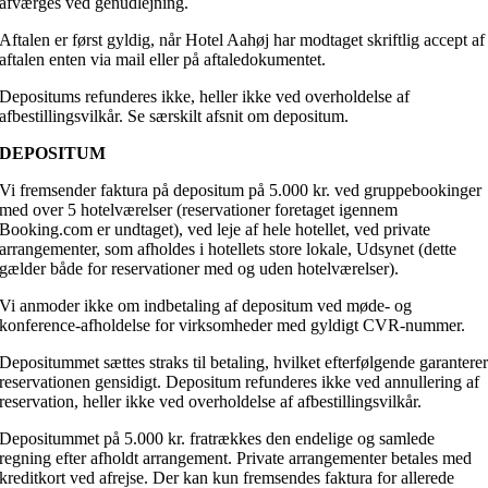
afværges ved genudlejning.
Aftalen er først gyldig, når Hotel Aahøj har modtaget skriftlig accept af
aftalen enten via mail eller på aftaledokumentet.
Depositums refunderes ikke, heller ikke ved overholdelse af
afbestillingsvilkår. Se særskilt afsnit om depositum.
DEPOSITUM
Vi fremsender faktura på depositum på 5.000 kr. ved gruppebookinger
med over 5 hotelværelser (reservationer foretaget igennem
Booking.com er undtaget), ved leje af hele hotellet, ved private
arrangementer, som afholdes i hotellets store lokale, Udsynet (dette
gælder både for reservationer med og uden hotelværelser).
Vi anmoder ikke om indbetaling af depositum ved møde- og
konference-afholdelse for virksomheder med gyldigt CVR-nummer.
Depositummet sættes straks til betaling, hvilket efterfølgende garantere
reservationen gensidigt. Depositum refunderes ikke ved annullering af
reservation, heller ikke ved overholdelse af afbestillingsvilkår.
Depositummet på 5.000 kr. fratrækkes den endelige og samlede
regning efter afholdt arrangement. Private arrangementer betales med
kreditkort ved afrejse. Der kan kun fremsendes faktura for allerede