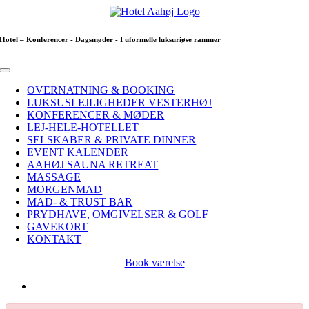
Skip
to
content
Hotel – Konferencer - Dagsmøder - I uformelle luksuriøse rammer
Toggle
Navigation
OVERNATNING & BOOKING
LUKSUSLEJLIGHEDER VESTERHØJ
KONFERENCER & MØDER
LEJ-HELE-HOTELLET
SELSKABER & PRIVATE DINNER
EVENT KALENDER
AAHØJ SAUNA RETREAT
MASSAGE
MORGENMAD
MAD- & TRUST BAR
PRYDHAVE, OMGIVELSER & GOLF
GAVEKORT
KONTAKT
Book værelse
Se
større