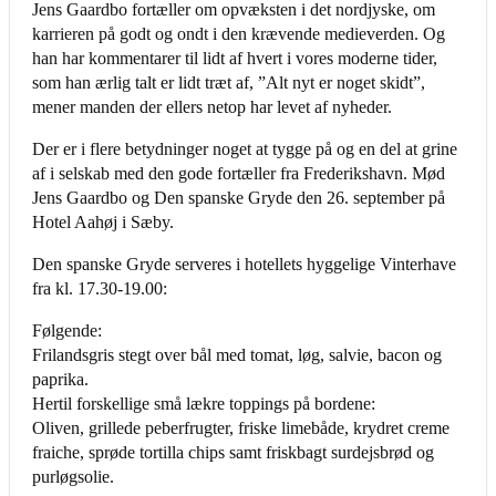
Jens Gaardbo fortæller om opvæksten i det nordjyske, om
karrieren på godt og ondt i den krævende medieverden. Og
han har kommentarer til lidt af hvert i vores moderne tider,
som han ærlig talt er lidt træt af, ”Alt nyt er noget skidt”,
mener manden der ellers netop har levet af nyheder.
Der er i flere betydninger noget at tygge på og en del at grine
af i selskab med den gode fortæller fra Frederikshavn. Mød
Jens Gaardbo og Den spanske Gryde den 26. september på
Hotel Aahøj i Sæby.
Den spanske Gryde serveres i hotellets hyggelige Vinterhave
fra kl. 17.30-19.00:
Følgende:
Frilandsgris stegt over bål med tomat, løg, salvie, bacon og
paprika.
Hertil forskellige små lækre toppings på bordene:
Oliven, grillede peberfrugter, friske limebåde, krydret creme
fraiche, sprøde tortilla chips samt friskbagt surdejsbrød og
purløgsolie.